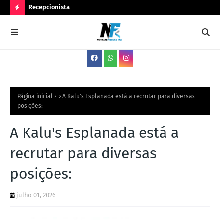
Recepcionista
Ser
N
O
V
A
S
V
Página inicial
A Kalu's Esplanada está a recrutar para diversas
posições:
A
G
A Kalu's Esplanada está a
A
recrutar para diversas
S
posições:
julho 01, 2026