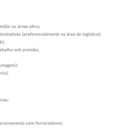
stão ou áreas afins;
strativas (preferencialmente na área de logística);
k);
abalho sob pressão;
antagem);
rio).
cias;
lacionamento com fornecedores;