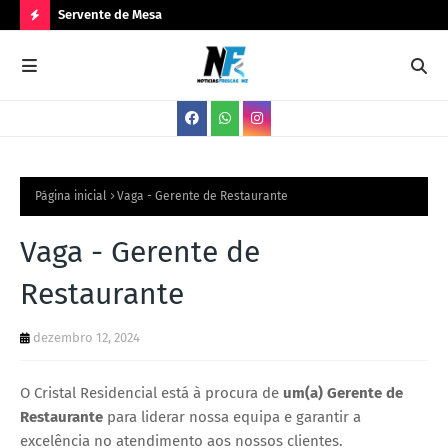
Servente de Mesa
PA
N
O
V
A
S
V
Página inicial
Vaga - Gerente de Restaurante
A
Vaga - Gerente de
G
Restaurante
A
S
dezembro 12, 2024
O Cristal Residencial está à procura de
um(a) Gerente de
Restaurante
para liderar nossa equipa e garantir a
excelência no atendimento aos nossos clientes.