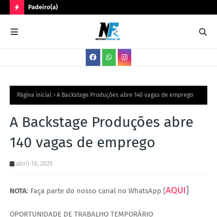
Padeiro(a)
Trê
N
O
V
A
S
V
Página inicial
A Backstage Produções abre 140 vagas de emprego
A
A Backstage Produções abre
G
140 vagas de emprego
A
S
abril 16, 2025
AQUI
]
NOTA
: Faça parte do nosso canal no WhatsApp [
OPORTUNIDADE DE TRABALHO TEMPORÁRIO