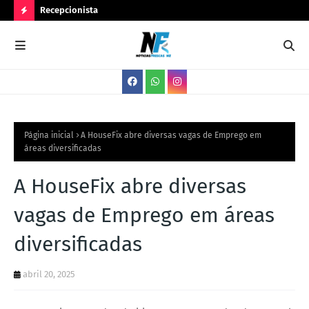
Recepcionista
Ser
N
O
V
A
S
V
Página inicial
A HouseFix abre diversas vagas de Emprego em
áreas diversificadas
A
G
A HouseFix abre diversas
A
vagas de Emprego em áreas
S
diversificadas
abril 20, 2025