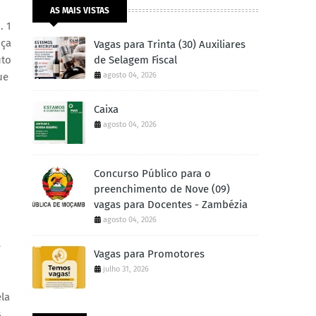
AS MAIS VISTAS
. 1
iça
Vagas para Trinta (30) Auxiliares
uto
de Selagem Fiscal
ue
agosto 04, 2026
Caixa
agosto 04, 2026
Concurso Público para o
preenchimento de Nove (09)
vagas para Docentes - Zambézia
agosto 04, 2026
e
Vagas para Promotores
julho 31, 2026
la
s