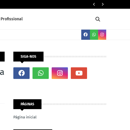
Servente 
Profissional
SIGA-NOS
ra
PÁGINAS
Página inicial