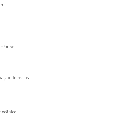
ão
 sénior
o
iação de riscos.
mecânico