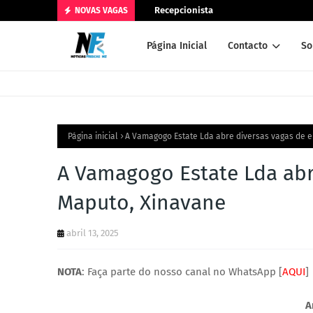
Recepcionista
NOVAS VAGAS
Página Inicial
Contacto
So
Página inicial
A Vamagogo Estate Lda abre diversas vagas de 
A Vamagogo Estate Lda abr
Maputo, Xinavane
abril 13, 2025
NOTA
: Faça parte do nosso canal no WhatsApp [
AQUI
]
A