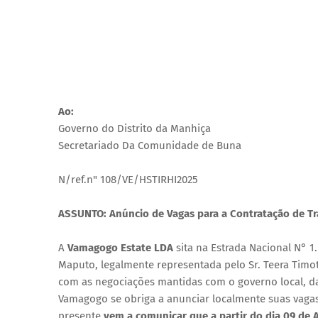
Ao:
Governo do Distrito da Manhiça
Secretariado Da Comunidade de Buna
N/ref.n" 108/VE/HSTIRHI2025
ASSUNTO: Anúncio de Vagas para a Contratação de Tr
A
Vamagogo Estate LDA
sita na Estrada Nacional N° 1.
Maputo, legalmente representada pelo Sr. Teera Ti
com as negociações mantidas com o governo local, da
Vamagogo se obriga a anunciar localmente suas vagas
presente
vem a comunicar que a partir do dia 09 de 