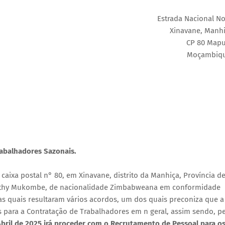
Estrada Nacional No
Xinavane, Manh
CP 80 Map
Moçambiq
abalhadores Sazonais.
 caixa postal n° 80, em Xinavane, distrito da Manhiça, Província d
mothy Mukombe, de nacionalidade Zimbabweana em conformidade
s quais resultaram vários acordos, um dos quais preconiza que a
 para a Contratação de Trabalhadores em n geral, assim sendo, pe
Abril de 2025 irá proceder com o Recrutamento de Pessoal para o