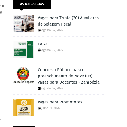
AS MAIS VISTAS
Tem
ma
Vagas para Trinta (30) Auxiliares
de Selagem Fiscal
agosto 04, 2026
Caixa
agosto 04, 2026
Concurso Público para o
preenchimento de Nove (09)
vagas para Docentes - Zambézia
agosto 04, 2026
Vagas para Promotores
julho 31, 2026
s