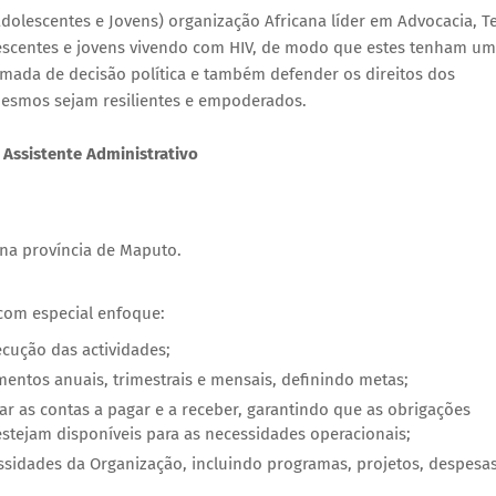
adolescentes e Jovens) organização Africana líder em Advocacia, 
lescentes e jovens vivendo com HIV, de modo que estes tenham u
tomada de decisão política e também defender os direitos dos
esmos sejam resilientes e empoderados.
:
Assistente Administrativo
 na província de Maputo.
 com especial enfoque:
ecução das actividades;
mentos anuais, trimestrais e mensais, definindo metas;
 as contas a pagar e a receber, garantindo que as obrigações
tejam disponíveis para as necessidades operacionais;
ssidades da Organização, incluindo programas, projetos, despesa