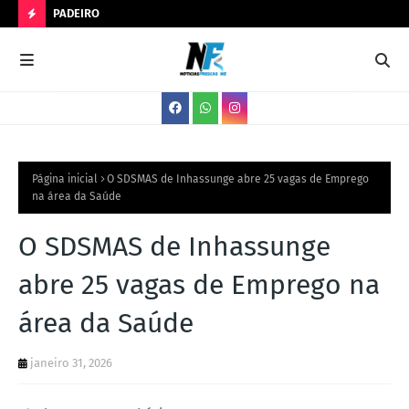
PADEIRO
Ser
N
O
V
A
S
V
Página inicial
O SDSMAS de Inhassunge abre 25 vagas de Emprego
na área da Saúde
A
G
O SDSMAS de Inhassunge
A
abre 25 vagas de Emprego na
S
área da Saúde
janeiro 31, 2026