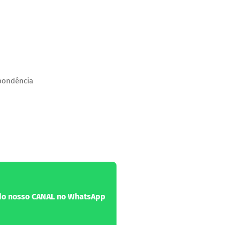
spondência
 do nosso CANAL no WhatsApp