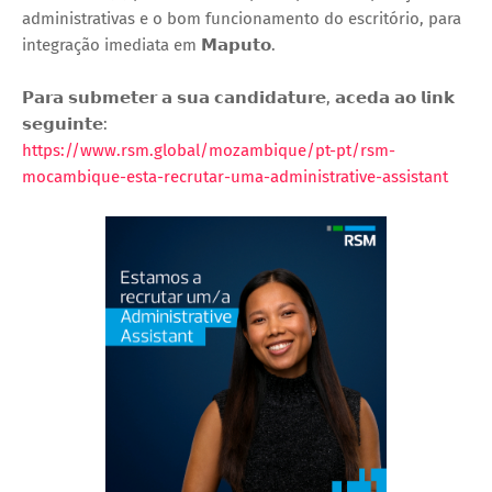
administrativas e o bom funcionamento do escritório, para
integração imediata em 𝗠𝗮𝗽𝘂𝘁𝗼.
𝗣𝗮𝗿𝗮 𝘀𝘂𝗯𝗺𝗲𝘁𝗲𝗿 𝗮 𝘀𝘂𝗮 𝗰𝗮𝗻𝗱𝗶𝗱𝗮𝘁𝘂𝗿𝗲, 𝗮𝗰𝗲𝗱𝗮 𝗮𝗼 𝗹𝗶𝗻𝗸
𝘀𝗲𝗴𝘂𝗶𝗻𝘁𝗲:
https://www.rsm.global/mozambique/pt-pt/rsm-
mocambique-esta-recrutar-uma-administrative-assistant