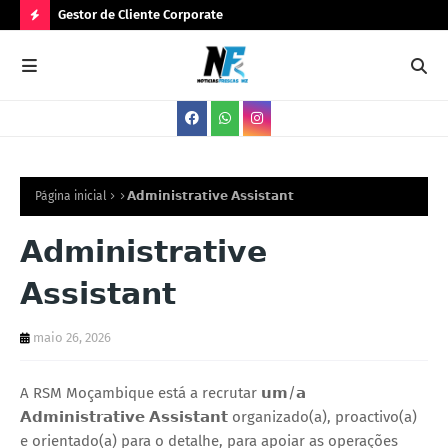
Gestor de Cliente Corporate
Ges
N
O
V
A
S
V
Página inicial
𝗔𝗱𝗺𝗶𝗻𝗶𝘀𝘁𝗿𝗮𝘁𝗶𝘃𝗲 𝗔𝘀𝘀𝗶𝘀𝘁𝗮𝗻𝘁
A
𝗔𝗱𝗺𝗶𝗻𝗶𝘀𝘁𝗿𝗮𝘁𝗶𝘃𝗲
G
𝗔𝘀𝘀𝗶𝘀𝘁𝗮𝗻𝘁
A
S
maio 26, 2026
A RSM Moçambique está a recrutar 𝘂𝗺/𝗮
𝗔𝗱𝗺𝗶𝗻𝗶𝘀𝘁𝗿𝗮𝘁𝗶𝘃𝗲 𝗔𝘀𝘀𝗶𝘀𝘁𝗮𝗻𝘁 organizado(a), proactivo(a)
e orientado(a) para o detalhe, para apoiar as operações