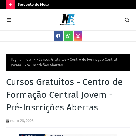
Servente de Mesa
PA
N
O
V
A
S
V
Página inicial
Cursos Gratuitos - Centro de Formação Central
Jovem - Pré-Inscrições Abertas
A
G
Cursos Gratuitos - Centro de
A
Formação Central Jovem -
S
Pré-Inscrições Abertas
maio 26, 2026