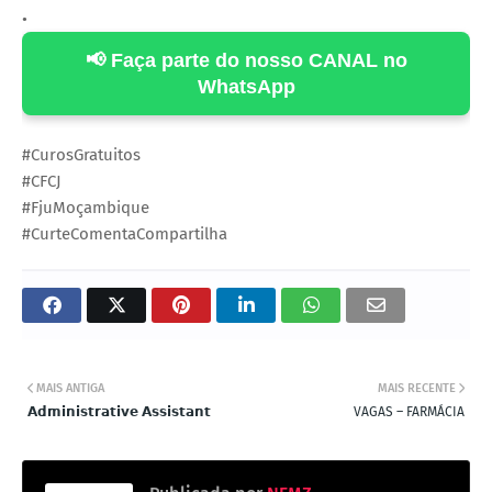
•
📢 Faça parte do nosso CANAL no
WhatsApp
#CurosGratuitos
#CFCJ
#FjuMoçambique
#CurteComentaCompartilha
MAIS ANTIGA
MAIS RECENTE
𝗔𝗱𝗺𝗶𝗻𝗶𝘀𝘁𝗿𝗮𝘁𝗶𝘃𝗲 𝗔𝘀𝘀𝗶𝘀𝘁𝗮𝗻𝘁
VAGAS – FARMÁCIA