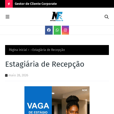
Gestor de Cliente Corporate
Ges
N
O
V
A
S
V
Página inicial
Estagiária de Recepção
A
Estagiária de Recepção
G
A
maio 28, 2026
S