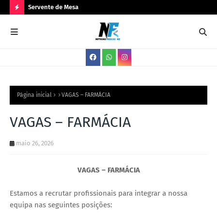
Servente de Mesa
PA
N
O
V
A
S
V
Página inicial
VAGAS – FARMÁCIA
A
VAGAS – FARMÁCIA
G
A
maio 26, 2026
S
VAGAS – FARMÁCIA
Estamos a recrutar profissionais para integrar a nossa
equipa nas seguintes posições: