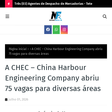
Três (03) Agentes de Despacho de Mercadorias - Tete
Dez
N
O
V
A
S
V
Página inicial
A CHEC – China Harbour Engineering Company abriu
75 vagas para diversas áreas
A
G
A CHEC – China Harbour
A
Engineering Company abriu
S
75 vagas para diversas áreas
julho 01, 2026