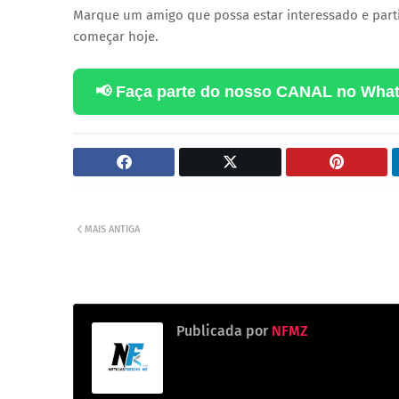
Marque um amigo que possa estar interessado e parti
começar hoje.
📢 Faça parte do nosso CANAL no Wha
MAIS ANTIGA
Publicada por
NFMZ