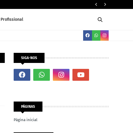
Três (03) 
Profissional
SIGA-NOS
PÁGINAS
Página inicial