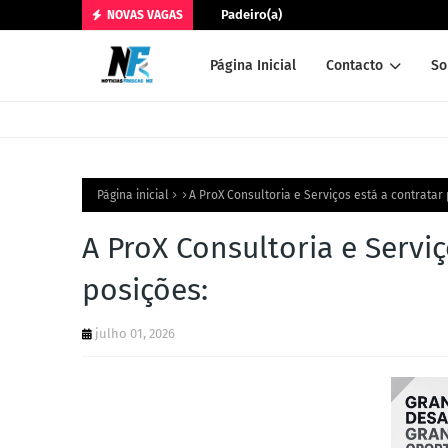
Padeiro(a)
NOVAS VAGAS
Página Inicial
Contacto
So
Página inicial
A ProX Consultoria e Serviços está a contratar
A ProX Consultoria e Serviç
posições:
julho 01, 2026